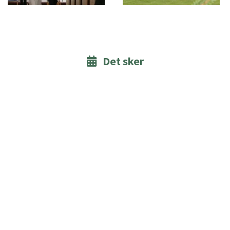
Det sker
