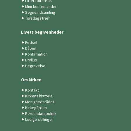
Litteraturkreds
Mini-konfirmander
Sogneindsamling
TorsdagsTræf
Livets begivenheder
Fødsel
Dåben
Konfirmation
Bryllup
Begravelse
Om kirken
Kontakt
Kirkens historie
Menighedsrådet
Kirkegården
Persondatapolitik
Ledige stillinger