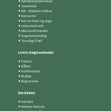
Håndarbejdskredsen
Juniorklub
KIK - Klubben I Kirken
Koncerter
Kor for børn og unge
Litteraturkreds
Mini-konfirmander
Sogneindsamling
TorsdagsTræf
Livets begivenheder
Fødsel
Dåben
Konfirmation
Bryllup
Begravelse
Om kirken
Kontakt
Kirkens historie