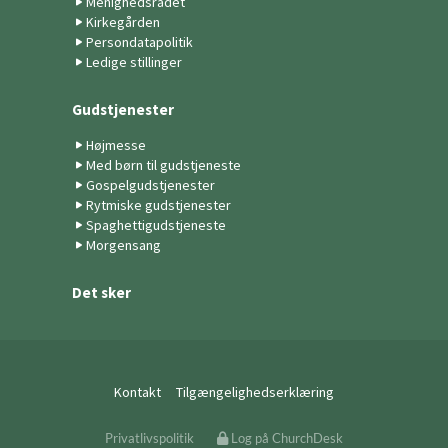
Menighedsrådet
Kirkegården
Persondatapolitik
Ledige stillinger
Gudstjenester
Højmesse
Med børn til gudstjeneste
Gospelgudstjenester
Rytmiske gudstjenester
Spaghettigudstjeneste
Morgensang
Det sker
Kontakt
Tilgængelighedserklæring
Privatlivspolitik
Log på ChurchDesk