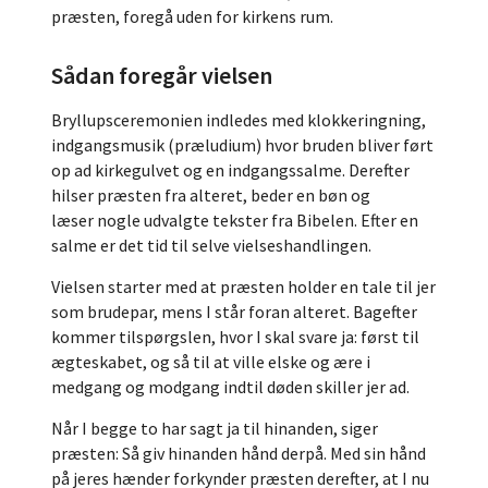
præsten, foregå uden for kirkens rum.
Sådan foregår vielsen
Bryllupsceremonien indledes med klokkeringning,
indgangsmusik (præludium) hvor bruden bliver ført
op ad kirkegulvet og en indgangssalme. Derefter
hilser præsten fra alteret, beder en bøn og
læser nogle udvalgte tekster fra Bibelen. Efter en
salme er det tid til selve vielseshandlingen.
Vielsen starter med at præsten holder en tale til jer
som brudepar, mens I står foran alteret. Bagefter
kommer tilspørgslen, hvor I skal svare ja: først til
ægteskabet, og så til at ville elske og ære i
medgang og modgang indtil døden skiller jer ad.
Når I begge to har sagt ja til hinanden, siger
præsten: Så giv hinanden hånd derpå. Med sin hånd
på jeres hænder forkynder præsten derefter, at I nu