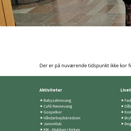
Der er på nuværende tidspunkt ikke kor f
Aktiviteter
Live
Babysalmesang
Fød
Café Rønnevang
Då
Gospelkor
Kon
Håndarbejdskredsen
Bry
Juniorklub
Beg
KIK - Klubben I Kirken