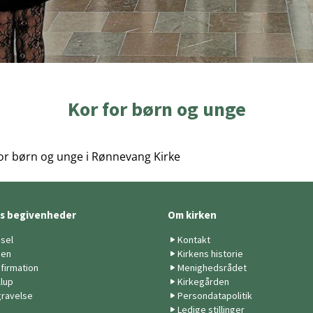
Kor for børn og unge
or børn og unge i Rønnevang Kirke
ts begivenheder
Om kirken
sel
Kontakt
ben
Kirkens historie
firmation
Menighedsrådet
llup
Kirkegården
ravelse
Persondatapolitik
Ledige stillinger