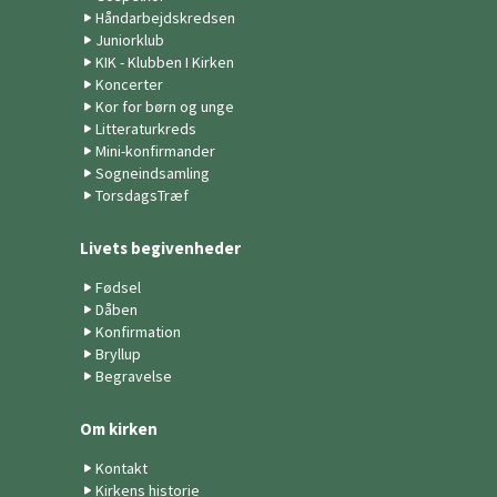
Håndarbejdskredsen
Juniorklub
KIK - Klubben I Kirken
Koncerter
Kor for børn og unge
Litteraturkreds
Mini-konfirmander
Sogneindsamling
TorsdagsTræf
Livets begivenheder
Fødsel
Dåben
Konfirmation
Bryllup
Begravelse
Om kirken
Kontakt
Kirkens historie