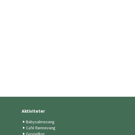
Aktiviteter
Babysalmesang
Café Rønnevang
Gospelkor